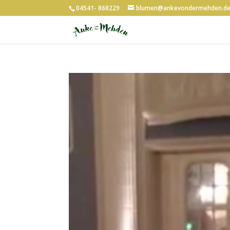
04541- 868229
blumen@ankevondermehden.d