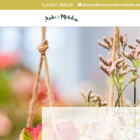
04541- 868229
blumen@ankevondermehden.d