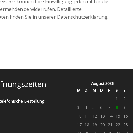
s: Sie können Ihre Einwilligung jederzeit für die
rmehden.de widerrufen. Detaillierte
en finden Sie in unserer Datenschutzerklärung.
fnungszeiten
August 2026
M
D
M
D
F
S
S
1
2
telefonische Bestellung
3
4
5
6
7
8
9
10
11
12
13
14
15
16
17
18
19
20
21
22
23