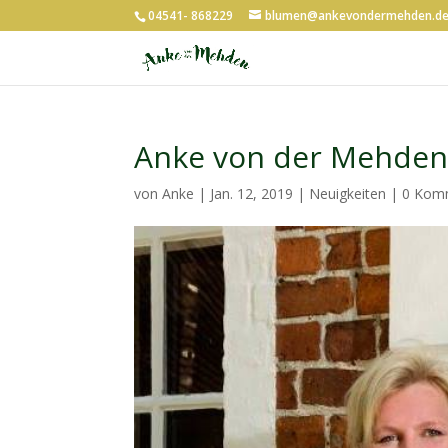
04541- 868229
blumen@ankevondermehden.d
Anke von der Mehden -
von
Anke
|
Jan. 12, 2019
|
Neuigkeiten
|
0 Kom