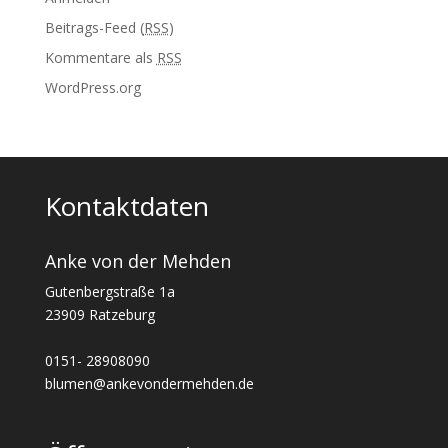
Beitrags-Feed (
RSS
)
Kommentare als
RSS
WordPress.org
Kontaktdaten
Anke von der Mehden
Gutenbergstraße 1a
23909 Ratzeburg
0151- 28908090
blumen@ankevondermehden.de