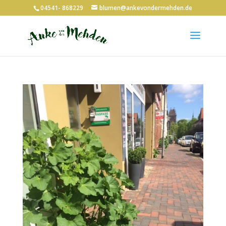
04541- 868229
blumen@ankevondermehden.de